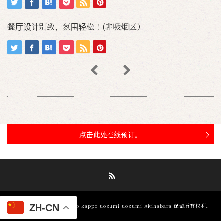
餐厅设计别致，氛围轻松！(非吸烟区）
点击此处在线预订。
RSS
©
金枪鱼和木炭烧烤 Ore no kappo uozumi uozumi Akihabara
保留所有权利。
ZH-CN