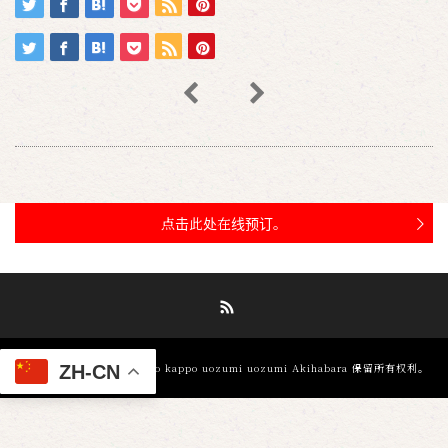
点击此处在线预订。
RSS
©
金枪鱼和木炭烧烤 Ore no kappo uozumi uozumi Akihabara
保留所有权利。
ZH-CN